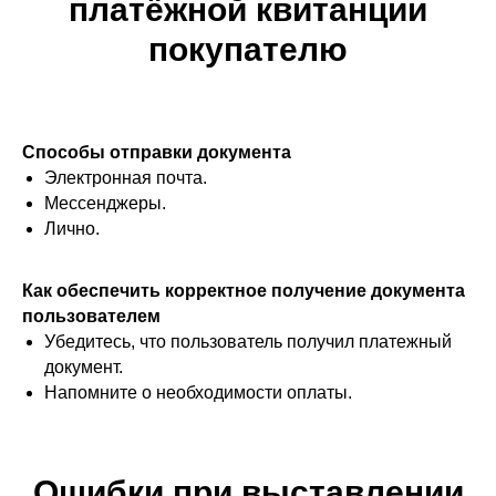
платёжной квитанции
Поддержка:
support@leadpay.ru
покупателю
Способы отправки документа
г. Нижний Новгород ул. Ошарская, д.
Электронная почта.
95 помещ. П 3, каб. 5/2
Мессенджеры.
Лично.
ООО
«
Лидпэй
»
ИНН 5262385269
ОГРН 1225200011574
Как обеспечить корректное получение документа
пользователем
АО
«
Лидпэй
»
Убедитесь, что пользователь получил платежный
ИНН 5262394665
документ.
ОГРН 1245200006952
Напомните о необходимости оплаты.
Ошибки при выставлении