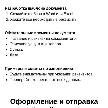
Главная
О сервисе
Разработка шаблона документа
Блог
Стоимость
Создайте шаблон в Word или Excel.
Отзывы
Онлайн-касса
Укажите все необходимые реквизиты.
Партнёрская программа
Команда
Обязательные элементы документа
ПРОДУКТЫ
Название и реквизиты самозанятого.
Для самозанятых
Платежи в чат-ботах
Описание услуги или товара.
Для онлайн-школ
Платёжная система
для фрилансеров
Сумма.
Онлайн-кассы
Международные
Дата.
Для ИП
платежи
Прием платежей по
Прием платежей в
ссылке
Примеры и советы по заполнению
социальных сетях
Платежи в
Будьте внимательны при указании реквизитов.
Приём платежей для
рассрочку
блогеров и экспертов
Проверяйте корректность всех данных.
Подписывайтесь на наш блог
Оформление и отправка
Подписаться