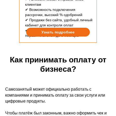
клиентам
✔ Возможность подключения
рассрочки, высокий % одобрений
✔ Продажи без сайта, удобный личный
LeadPay интегрирован с «Мой налог»
кабинет для контроля оплат
и сам передаёт данные о каждом
✔ При подключении 0% комиссии с
Узнать подробнее
платеже. Чек формируется
первых платежей до 3 месяцев
автоматически сразу после оплаты и
отправляется покупателю. Вам не
нужно заходить в приложение и
заполнять информацию вручную.
Как принимать оплату от
бизнеса?
Что делать, если к
Самозанятый может официально работать с
компаниями и принимать оплату за свои услуги или
цифровые продукты.
Эквайринг работает только с
безналичными платежами: картой или
Чтобы платёж был законным, важно оформить чек и