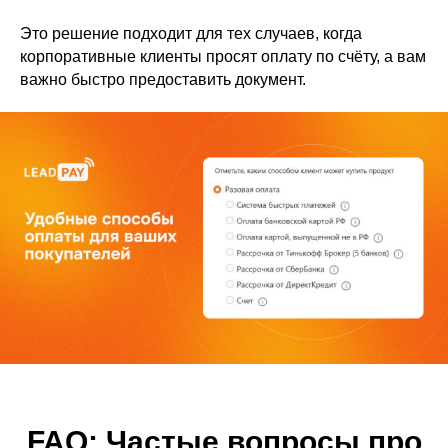
Как подключить Lea
переводятся деньги.
Узнать подробнее:
Это решение подходит для тех случаев, когда
https://leadpay.ru/priem-platezhei-v-
корпоративные клиенты просят оплату по счёту, а вам
rassrochku
важно быстро предоставить документ.
Пройдите простую регистрацию на
сайте LeadPay
, создайте мини-лендинг
и укажите ваши реквизиты.
Инструкция:
https://help.leadpay.ru/documentation
FAQ: Частые вопросы про