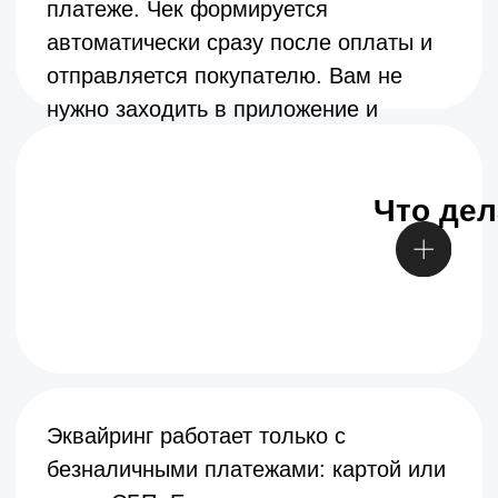
г. Нижний Новгород ул. Ошарская, д.
95 помещ. П 3, каб. 5/2
ООО
«
Лидпэй
»
ИНН 5262385269
ОГРН 1225200011574
АО
«
Лидпэй
»
ИНН 5262394665
ОГРН 1245200006952
Договор оферты
Политика конфиденциальности