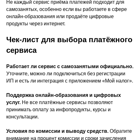
Не каждый сервис приёма платежей подходит для
самозанятых, особенно если вы работаете в сфере
онлайн-образования или продаёте цифровые
продукты через интернет.
Чек-лист для выбора платёжного
сервиса
Можно ли подключит
Работает ли сервис с самозанятыми официально.
Уточните, можно ли подключиться без регистрации
ИП и есть ли интеграция с приложением «Мой налог».
Поддержка онлайн-образования и цифровых
услуг.
Не все платёжные сервисы позволяют
принимать оплату за инфопродукты, курсы и
LeadPay работает официально с
консультации.
самозанятыми, без необходимости
открывать ИП. Главное — иметь
статус самозанятого и быть
Условия по комиссии и выводу средств.
Обратите
зарегистрированным в приложении
внимание на процент комиссии и сроки зачисления