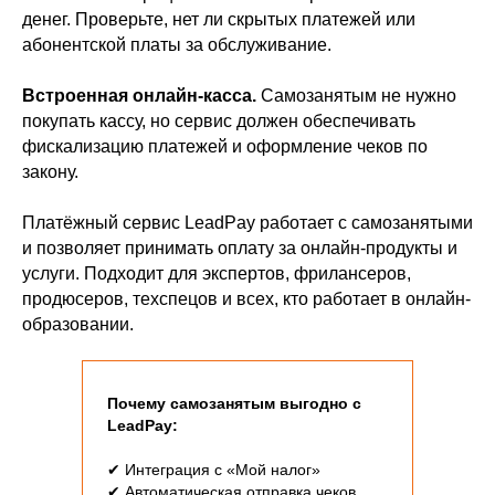
«Мой налог».
денег. Проверьте, нет ли скрытых платежей или
абонентской платы за обслуживание.
Как быстро приходят
Встроенная онлайн-касса.
Самозанятым не нужно
покупать кассу, но сервис должен обеспечивать
фискализацию платежей и оформление чеков по
закону.
Платёжный сервис LeadPay работает с самозанятыми
В LeadPay выплаты происходят
и позволяет принимать оплату за онлайн-продукты и
автоматически на следующий рабочий
услуги. Подходит для экспертов, фрилансеров,
день после оплаты. Не нужно
продюсеров, техспецов и всех, кто работает в онлайн-
запрашивать вывод вручную или
образовании.
ждать несколько дней. Деньги
поступают на счёт физического лица,
указанный в договоре.
Почему самозанятым выгодно с
LeadPay:
Нужно ли что-то нас
✔ Интеграция с «Мой налог»
✔ Автоматическая отправка чеков