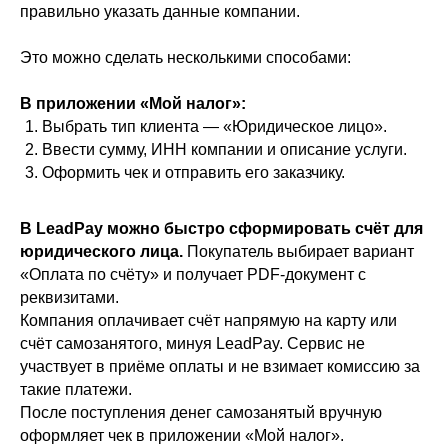
через СБП. Если клиент настаивает на
правильно указать данные компании.
оплате наличными, вам нужно
оформить чек самостоятельно через
Это можно сделать несколькими способами:
«Мой налог».
В приложении «Мой налог»:
Выбрать тип клиента — «Юридическое лицо».
Как работает расср
Ввести сумму, ИНН компании и описание услуги.
Оформить чек и отправить его заказчику.
В LeadPay можно быстро сформировать счёт для
юридического лица.
Покупатель выбирает вариант
«Оплата по счёту» и получает PDF-документ с
Через LeadPay вы можете подключить
реквизитами.
оплату в рассрочку для своих
Компания оплачивает счёт напрямую на карту или
клиентов. Покупатель оформляет
рассрочку с банком-партнёром, весь
счёт самозанятого, минуя LeadPay. Сервис не
процесс происходит онлайн и
участвует в приёме оплаты и не взимает комиссию за
занимает 5 минут. После одобрения
такие платежи.
рассрочки клиенту сразу открывается
После поступления денег самозанятый вручную
доступ к продукту, а вам на счёт
оформляет чек в приложении «Мой налог».