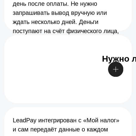
Отзывы
Онлайн-касса
Партнёрская программа
Команда
ПРОДУКТЫ
Для самозанятых
Платежи в чат-ботах
Для онлайн-школ
Платёжная система
для фрилансеров
Онлайн-кассы
Международные
Для ИП
платежи
Прием платежей по
Прием платежей в
ссылке
социальных сетях
Платежи в
Приём платежей для
рассрочку
блогеров и экспертов
Подписывайтесь на наш блог
Подписаться
Поддержка:
support@leadpay.ru