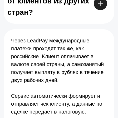
Подписывайтесь на наш блог
Подписаться
Поддержка:
support@leadpay.ru
г. Нижний Новгород ул. Ошарская, д.
95 помещ. П 3, каб. 5/2
ООО
«
Лидпэй
»
ИНН 5262385269
ОГРН 1225200011574
АО
«
Лидпэй
»
ИНН 5262394665
ОГРН 1245200006952