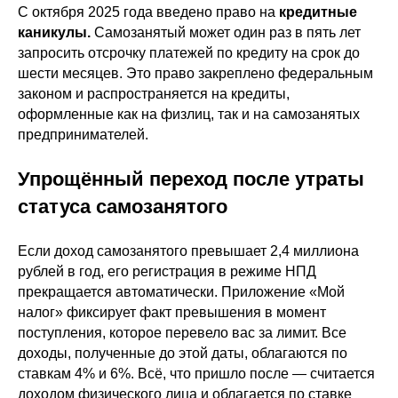
С октября 2025 года введено право на
кредитные
каникулы.
Самозанятый может один раз в пять лет
запросить отсрочку платежей по кредиту на срок до
шести месяцев. Это право закреплено федеральным
законом и распространяется на кредиты,
оформленные как на физлиц, так и на самозанятых
предпринимателей.
Упрощённый переход после утраты
Как принимать оплату
статуса самозанятого
от клиентов из других
Если доход самозанятого превышает 2,4 миллиона
стран?
рублей в год, его регистрация в режиме НПД
прекращается автоматически. Приложение «Мой
налог» фиксирует факт превышения в момент
Через LeadPay международные
поступления, которое перевело вас за лимит. Все
платежи проходят так же, как
доходы, полученные до этой даты, облагаются по
российские. Клиент оплачивает в
ставкам 4% и 6%. Всё, что пришло после — считается
валюте своей страны, а самозанятый
доходом физического лица и облагается по ставке