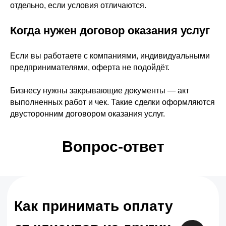
отдельно, если условия отличаются.
Когда нужен договор оказания услуг
КОМПАНИЯ
CЕРВИС
Главная
О сервисе
Если вы работаете с компаниями, индивидуальными
Блог
Стоимость
предпринимателями, оферта не подойдёт.
Отзывы
Онлайн-касса
Партнёрская программа
Команда
Бизнесу нужны закрывающие документы — акт
выполненных работ и чек. Такие сделки оформляются
ПРОДУКТЫ
двусторонним договором оказания услуг.
Для самозанятых
Платежи в чат-ботах
Для онлайн-школ
Платёжная система
для фрилансеров
Онлайн-кассы
Вопрос-ответ
Международные
Для ИП
платежи
Прием платежей по
Прием платежей в
ссылке
социальных сетях
Платежи в
Приём платежей для
рассрочку
блогеров и экспертов