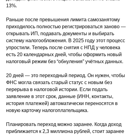
получает выплату в рублях в течение
13%.
двух рабочих дней.
Раньше после превышения лимита самозанятому
Сервис автоматически формирует и
приходилось полностью регистрироваться заново —
отправляет чек клиенту, а данные по
открывать ИП, подавать документы и выбирать
сделке передаёт в налоговую.
систему налогообложения. В 2025 году этот процесс
→
Узнать подробнее
упростили. Теперь после снятия с НПД у человека
есть 20 календарных дней, чтобы оформить новый
налоговый режим без “обнуления” учётных данных.
Как продавать услуги
и онлайн-продукты в
20 дней — это переходный период. Он нужен, чтобы
рассрочку?
ФНС могла связать старый статус с новым без
перерыва в налоговой истории. Если подать
заявление в этот срок, данные (ИНН, контакты,
история платежей) автоматически переносятся в
LeadPay предлагает рассрочки от
новую карточку налогоплательщика.
ведущих банков России.
Заявка оформляется онлайн за 5
Планировать переход можно заранее. Когда доход
минут. От покупателя нужны только
паспортные данные и номер
приближается к 2,3 миллиона рублей, стоит заранее