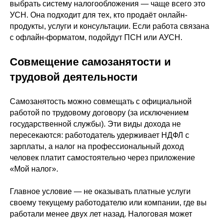
телефона. Никаких визитов в офис и
выбрать систему налогообложения — чаще всего это
бумажных документов не требуется.
УСН. Она подходит для тех, кто продаёт онлайн-
Решение от банка приходит в течение
продукты, услуги и консультации. Если работа связана
нескольких минут.
с офлайн-форматом, подойдут ПСН или АУСН.
Самозанятый получает всю сумму на
Совмещение самозанятости и
следующий рабочий день после
трудовой деятельности
сделки. Покупатель погашает
рассрочку на эту сумму перед банком
по установленному графику.
Самозанятость можно совмещать с официальной
LeadPay формирует чек, передаёт
работой по трудовому договору (за исключением
данные в налоговую и фиксирует
государственной службы). Эти виды дохода не
оплату как доход по НПД.
пересекаются: работодатель удерживает НДФЛ с
Для клиента это удобный способ
зарплаты, а налог на профессиональный доход
купить продукт без переплаты, а для
человек платит самостоятельно через приложение
самозанятого — снизить количество
«Мой налог».
отказов из-за цены, увеличить средний
чек и предложить апсейл.
Главное условие — не оказывать платные услуги
→
Узнать подробнее
своему текущему работодателю или компании, где вы
работали менее двух лет назад. Налоговая может