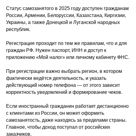
Статус самозанятого в 2025 году доступен гражданам
России, Армении, Белоруссии, Казахстана, Киргизии,
Украины, а также Донецкой и Луганской народных
Как подтвердить доход,
республик.
если потребуется?
Регистрация проходит по тем же правилам, что и для
граждан РФ. Нужен паспорт, ИНН и доступ к
приложению «Мой налог» или личному кабинету ФНС.
Все чеки, сформированные через
LeadPay и «Мой налог», являются
При регистрации важно выбрать регион, в котором
официальными документами.
фактически ведётся деятельность, и указать
Они подтверждают, что доход получен
действующий номер телефона — от этого зависит
легально, и могут быть использованы
корректность уведомлений и формирование чеков.
для оформления визы, кредита или
аренды.
Если иностранный гражданин работает дистанционно
В приложении «Мой налог» можно
с клиентами из России, он может оформить
выгрузить справку о доходах за любой
самозанятость, даже находясь за пределами страны.
период.
Главное, чтобы доход поступал от российских
заказчиков.