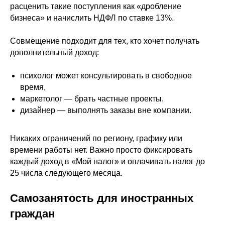
расценить такие поступления как «дробление
бизнеса» и начислить НДФЛ по ставке 13%.
Как автоматизировать
продажи?
Совмещение подходит для тех, кто хочет получать
дополнительный доход:
психолог может консультировать в свободное
Когда клиент оплачивает продукт или
время,
услугу, сервис формирует чек и
маркетолог — брать частные проекты,
отправляет его клиенту, а данные
дизайнер — выполнять заказы вне компании.
передаёт в налоговую. Самозанятому
остаётся только оплатить налог в
Никаких ограничений по региону, графику или
конце месяца.
Чтобы начать продажи, достаточно
времени работы нет. Важно просто фиксировать
разместить платёжную ссылку: в
каждый доход в «Мой налог» и оплачивать налог до
соцсетях, на сайте, в рассылке или в
25 числа следующего месяца.
личной переписке.
О каждом платеже приходит
Самозанятость для иностранных
уведомление в Телеграм-бот и на e-
граждан
mail. Вся статистика отображается
в
личном кабинете.