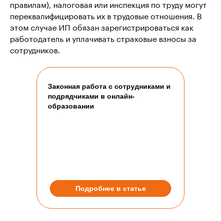
правилам), налоговая или инспекция по труду могут
переквалифицировать их в трудовые отношения. В
этом случае ИП обязан зарегистрироваться как
Поддержка:
support@leadpay.ru
работодатель и уплачивать страховые взносы за
сотрудников.
Законная работа с сотрудниками и
г. Нижний Новгород ул. Ошарская,
подрядчиками в онлайн-
д. 95 помещ. П 3, каб. 5/2
образовании
ООО
«
Лидпэй
»
ИНН 5262385269
ОГРН 1225200011574
АО
«
Лидпэй
»
ИНН 5262394665
ОГРН 1245200006952
Подробнее в статье