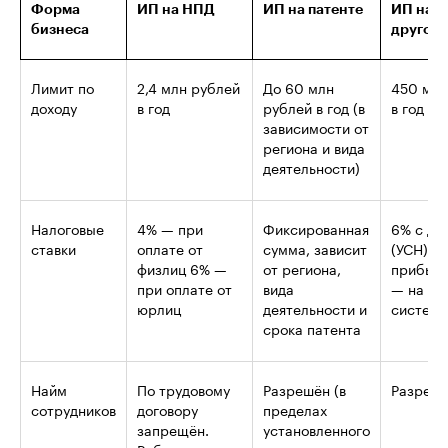
Форма
ИП на НПД
ИП на патенте
ИП на У
бизнеса
другой 
Лимит по
2,4 млн рублей
До 60 млн
450 млн
доходу
в год
рублей в год (в
в год (У
зависимости от
региона и вида
деятельности)
Налоговые
4% — при
Фиксированная
6% с до
ставки
оплате от
сумма, зависит
(УСН) ил
физлиц 6% —
от региона,
прибыли
при оплате от
вида
— на о
юрлиц
деятельности и
системе
срока патента
Найм
По трудовому
Разрешён (в
Разреш
сотрудников
договору
пределах
запрещён.
установленного