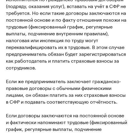
(подряду, оказания услуг), вставать на учёт в СФР не
КОМПАНИЯ
CЕРВИС
требуется. Но если такие договоры заключаются на
Главная
О сервисе
постоянной основе и по факту отношения похожи на
Блог
Стоимость
трудовые (фиксированный график, регулярные
Отзывы
Онлайн-касса
выплаты, подчинение внутренним правилам),
Партнёрская программа
Команда
налоговая или инспекция по труду могут
переквалифицировать их в трудовые. В этом случае
ПРОДУКТЫ
предприниматель обязан будет зарегистрироваться
Для самозанятых
Платежи в чат-ботах
как работодатель и платить страховые взносы за
Для онлайн-школ
Платёжная система
сотрудников.
для фрилансеров
Онлайн-кассы
Международные
Для ИП
Если же предприниматель заключает гражданско-
платежи
Прием платежей
правовые договоры с обычными физическими
Прием платежей в
по ссылке
социальных сетях
лицами, он обязан платить за них страховые взносы
Платежи в
Приём платежей для
в СФР и подавать соответствующую отчётность.
рассрочку
блогеров и экспертов
Если договоры заключаются на постоянной основе
и фактически напоминают трудовые (фиксированный
Подписывайтесь на наш блог
график, регулярные выплаты, подчинение
Подписаться