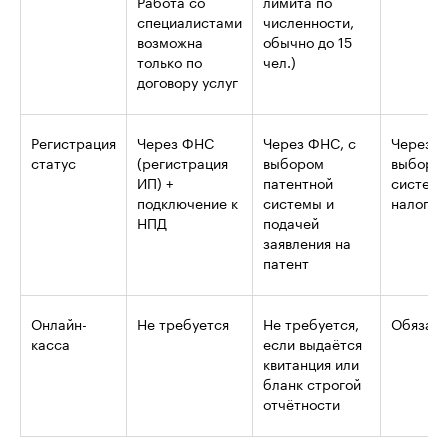
Работа со
лимита по
специалистами
численности,
возможна
обычно до 15
только по
чел.)
договору услуг
Регистрация
Через ФНС
Через ФНС, с
Через Ф
статус
(регистрация
выбором
выборо
ИП) +
патентной
систем
подключение к
системы и
налогоо
НПД
подачей
заявления на
патент
Онлайн-
Не требуется
Не требуется,
Обязате
касса
если выдаётся
квитанция или
бланк строгой
отчётности